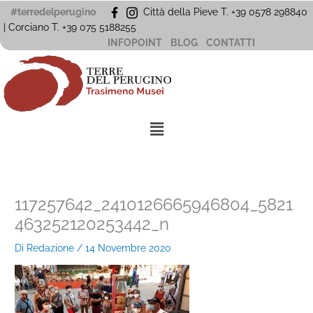
Vai
#terredelperugino
Città della Pieve T. +39 0578 298840
al
| Corciano
T. +39
075 5188255
contenuto
INFOPOINT
BLOG
CONTATTI
Menu
117257642_2410126665946804_5821
463252120253442_n
Di
Redazione
/
14 Novembre 2020