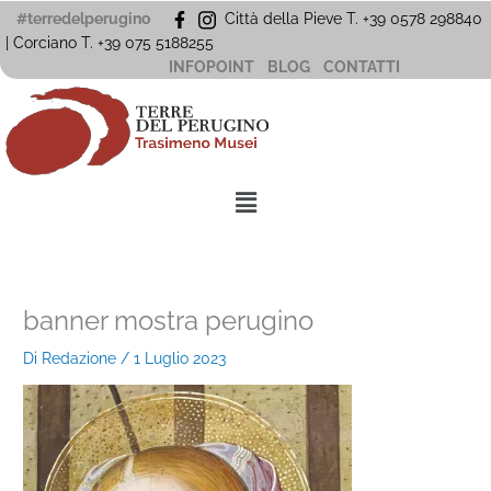
Vai
#terredelperugino
Città della Pieve T. +39 0578 298840
al
| Corciano
T. +39
075 5188255
contenuto
INFOPOINT
BLOG
CONTATTI
Menu
banner mostra perugino
Di
Redazione
/
1 Luglio 2023