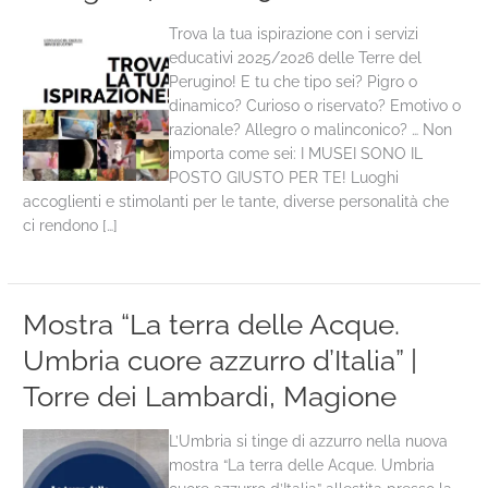
Trova la tua ispirazione con i servizi
educativi 2025/2026 delle Terre del
Perugino! E tu che tipo sei? Pigro o
dinamico? Curioso o riservato? Emotivo o
razionale? Allegro o malinconico? … Non
importa come sei: I MUSEI SONO IL
POSTO GIUSTO PER TE! Luoghi
accoglienti e stimolanti per le tante, diverse personalità che
ci rendono […]
Mostra “La terra delle Acque.
Umbria cuore azzurro d’Italia” |
Torre dei Lambardi, Magione
L’Umbria si tinge di azzurro nella nuova
mostra “La terra delle Acque. Umbria