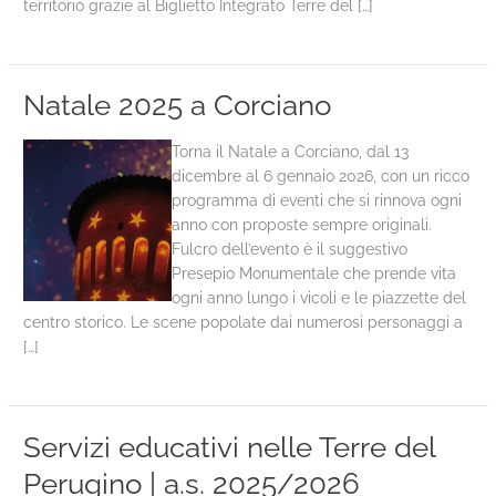
territorio grazie al Biglietto Integrato Terre del […]
Natale 2025 a Corciano
Torna il Natale a Corciano, dal 13
dicembre al 6 gennaio 2026, con un ricco
programma di eventi che si rinnova ogni
anno con proposte sempre originali.
Fulcro dell’evento è il suggestivo
Presepio Monumentale che prende vita
ogni anno lungo i vicoli e le piazzette del
centro storico. Le scene popolate dai numerosi personaggi a
[…]
Servizi educativi nelle Terre del
Perugino | a.s. 2025/2026