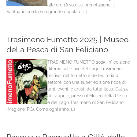
alle ore 18 solo su prenotazione. Il
Santuario con la sua grande cupola e […]
Trasimeno Fumetto 2025 | Museo
della Pesca di San Feliciano
TRASIMENO FUMETTO 2025 | 3° edizione
Ritorna sulle rive del Lago Trasimeno, il
festival del fumetto e dell’editoria di
settore, con una super edizione ricca di
tanti eventi e artisti da tutta Italia. Dal 25
al 27 aprile, presso il Museo della Pesca
e del Lago Trasimeno di San Feliciano
(Magione, PG). Come ogni anno, […]