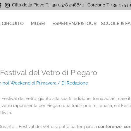
Città della Pieve T. +39 0578 298840 | Corciano
T. +39
075 
L CIRCUITO
MUSEI
ESPERIENZE&TOUR
SCUOLE & FA
 Festival del Vetro di Piegaro
n noi
,
Weekend di Primavera
/ Di
Redazione
l Festival del Vetro, giunto alla sua 6° edizione, torna ad animare 
l vetro rappresenta per Piegaro una tradizione millenaria, e il Fest
ttività.
urante il Festival del Vetro si potrà partecipare a
conferenze
,
cor