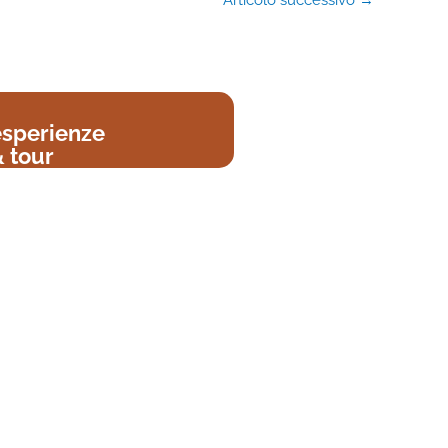
Articolo successivo
→
esperienze
 tour