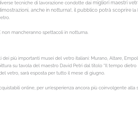
migliori maestri vetra
iverse tecniche di lavorazione condotte dai
dimostrazioni,
anche in notturna!, il pubblico potrà scoprire
la
etro.
E non mancheranno spettacoli in notturna.
i dei più importanti musei del vetro italiani: Murano, Altare, Empol
 pittura su tavola del maestro David Petri dal titolo “Il tempo diet
del vetro, sarà esposta per tutto il mese di giugno.
e acquistabili online, per un’esperienza ancora più coinvolgente alla