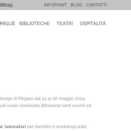
5188255
INFOPOINT
BLOG
CONTATTI
MIGLIE
BIBLIOTECHE
TEATRI
OSPITALITÀ
il borgo di Piegaro dal 24 al 26 maggio 2024.
ival vuole celebrarlo attraverso tanti eventi ed
si
,
laboratori
per bambini e workshop sulle