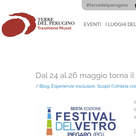
Vai
#terredelperugino
al
contenuto
EVENTI
I LUOGHI DE
Dal 24 al 26 maggio torna il
/
Blog
,
Esperienze esclusive
,
Scopri l’Umbria co
I
I
a
D