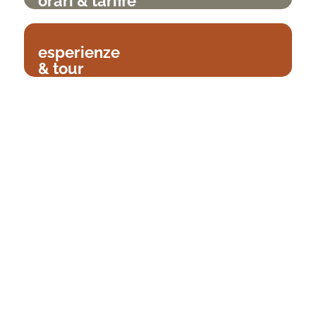
orari & tariffe
esperienze
& tour