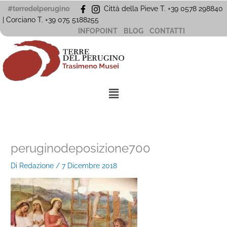
Vai
#terredelperugino
Città della Pieve T. +39 0578 298840
al
| Corciano
T. +39
075 5188255
contenuto
INFOPOINT
BLOG
CONTATTI
Menu
peruginodeposizione700
Di
Redazione
/
7 Dicembre 2018