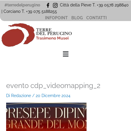
Vai
#terredelperugino
Città della Pieve T. +39 0578 298840
al
| Corciano
T. +39
075 5188255
contenuto
INFOPOINT
BLOG
CONTATTI
Menu
evento cdp_videomapping_2
Di
Redazione
/
20 Dicembre 2024