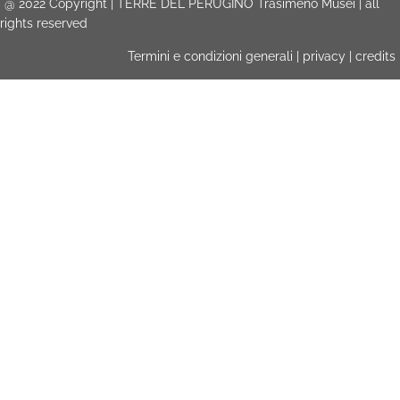
@
2022
Copyright | TERRE DEL PERUGINO Trasimeno Musei | all
rights reserved
Termini e condizioni generali
|
privacy
|
credits