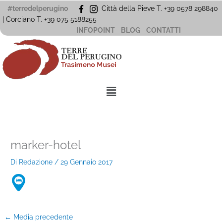
Vai
#terredelperugino
Città della Pieve T. +39 0578 298840
al
| Corciano
T. +39
075 5188255
contenuto
INFOPOINT
BLOG
CONTATTI
Menu
marker-hotel
Di
Redazione
/
29 Gennaio 2017
←
Media precedente