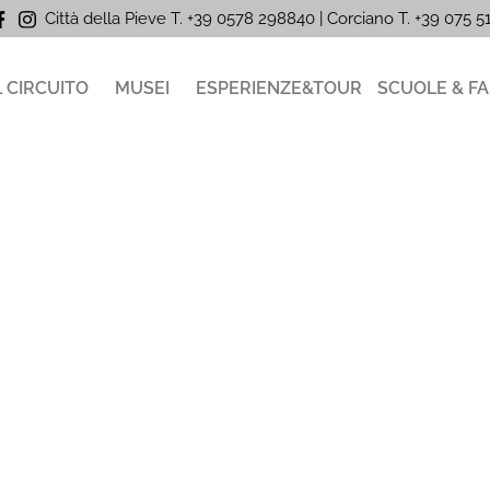
Città della Pieve T. +39 0578 298840 | Corciano
T. +39
075 
L CIRCUITO
MUSEI
ESPERIENZE&TOUR
SCUOLE & FA