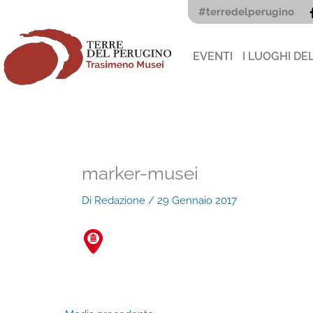
Vai
#terredelperugino
al
contenuto
EVENTI
I LUOGHI DE
marker-musei
Di
Redazione
/
29 Gennaio 2017