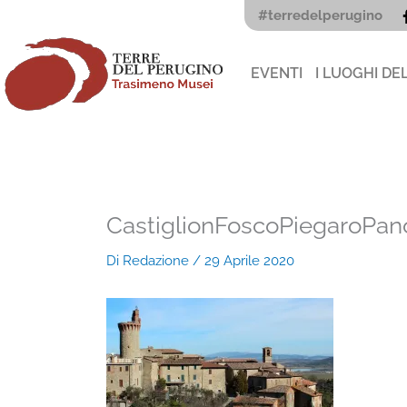
Vai
#terredelperugino
al
contenuto
EVENTI
I LUOGHI DE
CastiglionFoscoPiegaroPa
Di
Redazione
/
29 Aprile 2020