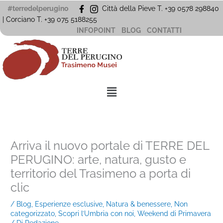
Vai
#terredelperugino
Città della Pieve T. +39 0578 298840
al
| Corciano
T. +39
075 5188255
contenuto
INFOPOINT
BLOG
CONTATTI
Menu
Arriva il nuovo portale di TERRE DEL
PERUGINO: arte, natura, gusto e
territorio del Trasimeno a porta di
clic
/
Blog
,
Esperienze esclusive
,
Natura & benessere
,
Non
categorizzato
,
Scopri l’Umbria con noi
,
Weekend di Primavera
/ Di
Redazione