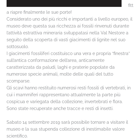
fitt
a riapre finalmente le sue porte!
Considerato uno dei
più ricchi e importanti a livello europeo, il
museo deve questa sua ricchezza ai fossili rinvenuti durante
l’attività estrattiva mineraria sviluppatasi nella Val Nestore a
seguito della scoperta di vasti giacimenti di lignite nel suo
sottosuolo.
I giacimenti fossiliferi costituisco una vera e propria “finestra”
sull’antica conformazione dell’area, anticamente
caratterizzata da paludi, laghi e praterie popolate da
numerose specie animali, molte delle quali del tutto
scomparse.
Gli scavi hanno restituito numerosi resti fossili di vertebrati, in
cui i mammiferi rappresentano attualmente la parte più
cospicua e variegata della collezione, invertebrati e flora.
Sono state recuperate anche tracce e resti di insetti.
Sabato 14 settembre 2019 sarà possibile tornare a visitare il
museo e la sua stupenda collezione di inestimabile valore
scientifico.