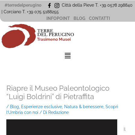
Vai
#terredelperugino
Città della Pieve T. +39 0578 298840
al
| Corciano
T. +39
075 5188255
contenuto
INFOPOINT
BLOG
CONTATTI
Menu
Riapre il Museo Paleontologico
“Luigi Boldrini” di Pietraffita
/
Blog
,
Esperienze esclusive
,
Natura & benessere
,
Scopri
l’Umbria con noi
/ Di
Redazione
Il