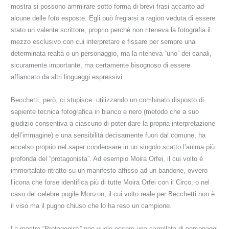
mostra si possono ammirare sotto forma di brevi frasi accanto ad
alcune delle foto esposte
. Egli può fregiarsi a ragion veduta di essere
stato un valente scrittore, proprio perché non riteneva la fotografia il
mezzo esclusivo con cui interpretare e fissare per sempre una
determinata realtà o un personaggio, ma la riteneva “uno” dei canali,
sicuramente importante, ma certamente bisognoso di essere
affiancato da altri linguaggi espressivi.
Becchetti, però, ci stupisce: utilizzando un combinato disposto di
sapiente tecnica fotografica in bianco e nero
(metodo che a suo
giudizio consentiva a ciascuno di poter dare la propria interpretazione
dell’immagine) e una sensibilità decisamente fuori dal comune, ha
eccelso proprio nel saper
condensare in un singolo scatto l’anima più
profonda del “protagonista”
. Ad esempio Moira Orfei, il cui volto è
immortalato ritratto su un manifesto affisso ad un bandone, ovvero
l’icona che forse identifica più di tutte Moira Orfei con il Circo; o nel
caso del celebre pugile Monzon, il cui volto reale per Becchetti non è
il viso ma il pugno chiuso che lo ha reso un campione.
La mostra “Protagonisti”
non vuole essere una carrellata di personaggi