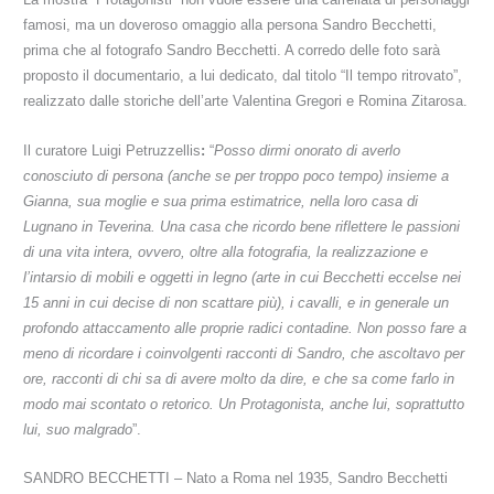
famosi, ma
un doveroso omaggio alla persona Sandro Becchetti
,
prima che al fotografo Sandro Becchetti. A corredo delle foto sarà
proposto il documentario, a lui dedicato, dal titolo “Il tempo ritrovato”,
realizzato dalle storiche dell’arte Valentina Gregori e Romina Zitarosa.
Il curatore Luigi Petruzzellis
:
“
Posso dirmi onorato di averlo
conosciuto di persona (anche se per troppo poco tempo) insieme a
Gianna, sua moglie e sua prima estimatrice, nella loro casa di
Lugnano in Teverina. Una casa che ricordo bene riflettere le passioni
di una vita intera, ovvero, oltre alla fotografia, la realizzazione e
l’intarsio di mobili e oggetti in legno (arte in cui Becchetti eccelse nei
15 anni in cui decise di non scattare più), i cavalli, e in generale un
profondo attaccamento alle proprie radici contadine. Non posso fare a
meno di ricordare i coinvolgenti racconti di Sandro, che ascoltavo per
ore, racconti di chi sa di avere molto da dire, e che sa come farlo in
modo mai scontato o retorico. Un Protagonista, anche lui, soprattutto
lui, suo malgrado
”.
SANDRO BECCHETTI – N
ato a Roma nel 1935, Sandro Becchetti