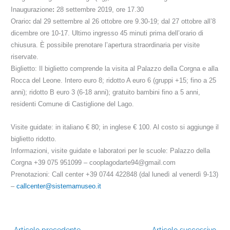
Inaugurazione
:
28 settembre 2019, ore 17.30
Orario
:
dal 29 settembre al 26 ottobre ore 9.30-19; dal 27 ottobre all’8
dicembre ore 10-17.
Ultimo
ingresso 45 minuti prima dell’orario di
chiusura. È possibile prenotare l’apertura straordinaria per visite
riservate.
Biglietto:
Il biglietto comprende la visita al Palazzo della Corgna e alla
Rocca del Leone. Intero
euro 8;
ridotto A euro 6 (gruppi +15; fino a 25
anni); ridotto B euro 3 (6-18 anni); gratuito bambini fino a 5 anni,
residenti Comune di Castiglione del Lago.
Visite guidate:
in italiano € 80; in inglese € 100. Al costo si aggiunge il
biglietto ridotto.
Informazioni
,
visite guidate e laboratori per le scuole:
Palazzo della
Corgna +39 075 951099 – cooplagodarte94@gmail.com
Prenotazioni:
Call center +39 0744 422848 (dal lunedì al venerdì 9-13)
–
callcenter@sistemamuseo.it