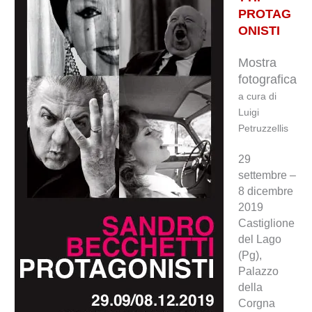
PROTAG
ONISTI
Mostra
fotografica
a cura di
Luigi
Petruzzellis
29
settembre –
8 dicembre
2019
Castiglione
del Lago
(Pg),
Palazzo
della
Corgna