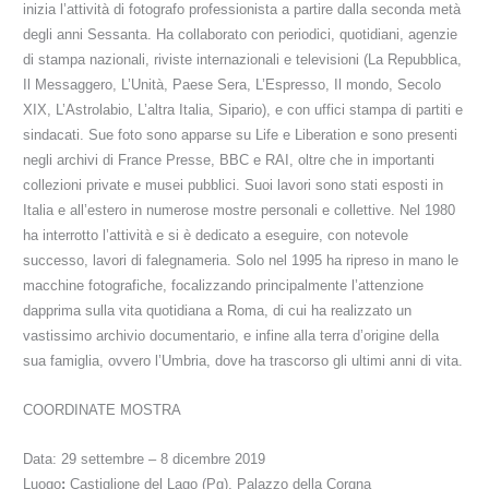
inizia l’attività di fotografo professionista a partire dalla seconda metà
degli anni Sessanta. Ha collaborato con periodici, quotidiani, agenzie
di stampa nazionali, riviste internazionali e televisioni (La Repubblica,
Il Messaggero, L’Unità, Paese Sera, L’Espresso, Il mondo, Secolo
XIX, L’Astrolabio, L’altra Italia, Sipario), e con uffici stampa di partiti e
sindacati. Sue foto sono apparse su Life e Liberation e sono presenti
negli archivi di France Presse, BBC e RAI, oltre che in importanti
collezioni private e musei pubblici. Suoi lavori sono stati esposti in
Italia e all’estero in numerose mostre personali e collettive. Nel 1980
ha interrotto l’attività e si è dedicato a eseguire, con notevole
successo, lavori di falegnameria. Solo nel 1995 ha ripreso in mano le
macchine fotografiche, focalizzando principalmente l’attenzione
dapprima sulla vita quotidiana a Roma, di cui ha realizzato un
vastissimo archivio documentario, e infine alla terra d’origine della
sua famiglia, ovvero l’Umbria, dove ha trascorso gli ultimi anni di vita.
COORDINATE MOSTRA
Data:
29 settembre – 8 dicembre 2019
Luogo
:
Castiglione del Lago (Pg), Palazzo della Corgna