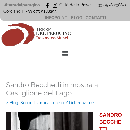
Vai
#terredelperugino
Città della Pieve T. +39 0578 298840
al
| Corciano
T. +39
075 5188255
contenuto
INFOPOINT
BLOG
CONTATTI
Menu
Sandro Becchetti in mostra a
Castiglione del Lago
/
Blog
,
Scopri l’Umbria con noi
/ Di
Redazione
SANDRO
BECCHE
TTI.