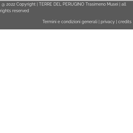
@
2022
Copyright | TERRE DEL PERUGINO Trasimeno Musei | all
rights reserved
Termini e condizioni generali
|
privacy
|
credits