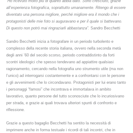
“
Ho ricevuto molto più di quanto abbia dato. Sono cresciuto, grazie
all’esperienza fotografica, soprattutto umanamente. Ritengo di essere
diventato una persona migliore, perché migliore era il mondo che i
protagonisti delle mie foto si auguravano e per il quale si battevano.
Di questo non potrò mai ringraziarli abbastanza”.
Sandro Becchetti
Sandro Becchetti inizia a fotografare in un periodo turbolento e
complesso della recente storia italiana, ovvero nella seconda metà
degli anni ’60 del secolo scorso, periodo contraddistinto da forti
scontri ideologici che spesso tendevano ad appiattire qualsiasi
ragionamento, cercando nella fotografia uno strumento utile (ma non
l’unico) ad interrogarsi costantemente e a confrontarsi con le persone
e gli avvenimenti che lo circondavano.
Protagonisti per lui erano tanto
i personaggi “famosi” che incontrava e immortalava in ambito
lavorativo, quanto persone del tutto sconosciute
che lo incuriosivano
per strada, e grazie ai quali trovava ulteriori spunti di confronto e
riflessione.
Grazie a questo bagaglio Becchetti ha sentito la necessità di
imprimere anche in forma testuale
i ricordi di tali incontri, che in