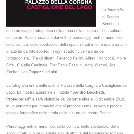
Le fotografie
di Sandro
Becchetti
sono un viaggio fotografico nella storia della società e della cultura
del nostro Paese, scandito dai volti di personaggi, noti e meno noti,
della politica, dello spettacolo, dello sport, ritratti in oltre quaranta anni
di attività da fotoreporter. In ogni scatto rivive l’anima del
“protagonista”. Tra gli illustri, Federico Fellini, Alfred Hitchcock, Moira
Orfei, Claudia Cardinale, Pier Paolo Pasolini, Andy Warhol, Joe
Cocker, Ugo Tognazzi ed altri.
La fotografia entra nelle sale di
Palazzo della Corgna a Castiglione del
Lago. La mostra autunnale si intitola
“
Sandro Becchetti
.
Protagonisti”
e
sarà visitabile dal 29 settembre all’8 dicembre 2019,
in un percorso per immagini che si propone come un vero e proprio
viaggio fotografico nella storia della cultura del nostro Paese.
Personaggi
noti e meno noti, della politica, dello spettacolo, dello
sport
,
ritratti in oltre quaranta anni di attività del fotoreporter romano