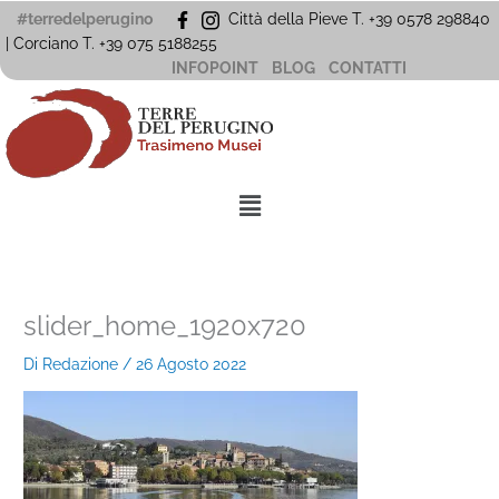
Vai
#terredelperugino
Città della Pieve T. +39 0578 298840
al
| Corciano
T. +39
075 5188255
contenuto
INFOPOINT
BLOG
CONTATTI
Menu
slider_home_1920x720
Di
Redazione
/
26 Agosto 2022