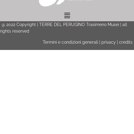
Menu
@
2022
Copyright | TERRE DEL PERUGINO Trasimeno Musei | all
rights reserved
Termini e condizioni generali
|
privacy
|
credits