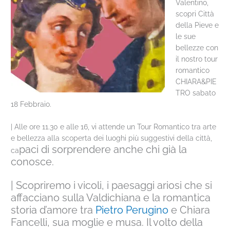
Valentino,
scopri Città
della Pieve e
le sue
bellezze con
il nostro tour
romantico
CHIARA&PIE
TRO sabato
18 Febbraio.
| Alle ore 11.30 e alle 16, vi attende un Tour Romantico tra arte
e bellezza alla scoperta dei luoghi più suggestivi della città,
paci di sorprendere anche chi già la
ca
conosce.
| Scopriremo i vicoli, i paesaggi ariosi che si
affacciano sulla Valdichiana e la romantica
storia d’amore tra
Pietro Perugino
e Chiara
Fancelli, sua moglie e musa. Il volto della