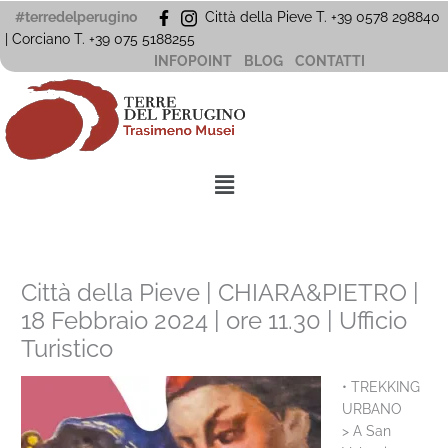
Vai
#terredelperugino
Città della Pieve T. +39 0578 298840
al
| Corciano
T. +39
075 5188255
contenuto
INFOPOINT
BLOG
CONTATTI
Menu
Città della Pieve | CHIARA&PIETRO |
18 Febbraio 2024 | ore 11.30 | Ufficio
Turistico
• TREKKING
URBANO
> A San