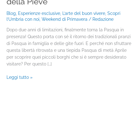
della Pieve
della
Pasqua
Blog
,
Esperienze esclusive
,
L’arte del buon vivere
,
Scopri
a
l’Umbria con noi
,
Weekend di Primavera
/
Redazione
Città
Dopo due anni di limitazioni, finalmente torna la Pasqua in
della
presenza! Questo porta con sé il ritorno dei tradizionali pranzi
Pieve
di Pasqua in famiglia e delle gite fuori. E perché non sfruttare
questa libertà ritrovata e una tiepida Pasqua di metà Aprile
per scoprire quei piccoli borghi che si è sempre desiderato
visitare? Per questo […]
Leggi tutto »