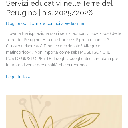
Servizi educativi nelle Terre del
Perugino | a.s. 2025/2026
Blog
,
Scopri l’Umbria con noi
/
Redazione
Trova la tua ispirazione con i servizi educativi 2025/2026 delle
Terre del Perugino! E tu che tipo sei? Pigro o dinamico?
Curioso o riservato? Emotivo o razionale? Allegro o
malinconico? … Non importa come sei: I MUSEI SONO IL
POSTO GIUSTO PER TE! Luoghi accoglienti e stimolanti per
le tante, diverse personalità che ci rendono
Leggi tutto »
Pasqua
e
Pasquetta
a
Città