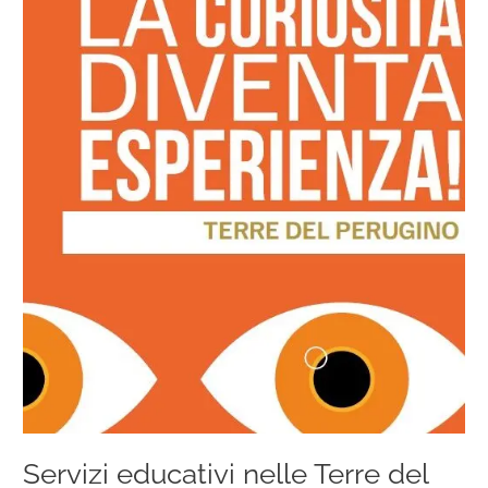
nelle
Terre
del
Perugino
|
a.s.
2026/2027
Servizi educativi nelle Terre del