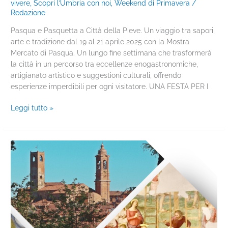
vivere
,
Scopri l’Umbria con noi
,
Weekend di Primavera
/
Redazione
Pasqua e Pasquetta a Città della Pieve. Un viaggio tra sapori,
arte e tradizione dal 19 al 21 aprile 2025 con la Mostra
Mercato di Pasqua. Un lungo fine settimana che trasformerà
la città in un percorso tra eccellenze enogastronomiche,
artigianato artistico e suggestioni culturali, offrendo
esperienze imperdibili per ogni visitatore. UNA FESTA PER I
Leggi tutto »
Giubileo
2025
|
PELLEGRINI
D’ARTE
E
DI
SPERANZA: